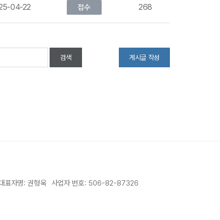
25-04-22
268
접수
검색
게시글 작성
대표자명
: 권형욱
사업자 번호
: 506-82-87326